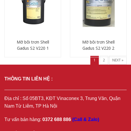
Mỡ bôi trơn Shell
Mỡ bôi trơn Shell
Gadus S2 V220 1
Gadus S2 V220 2
Chi tiết
Chi tiết
1
2
NEXT »
THÔNG TIN LIÊN HỆ :
Địa chỉ : Số 05BT3, KĐT Vinaconex 3, Trung Văn, Quận
Nam Từ Liêm, TP Hà Nội
Tư vấn bán hàng:
0372 688 886
(Call & Zalo)