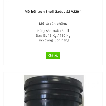
Mỡ bôi trơn Shell Gadus S2 V220 1
Mô tả sản phẩm:
Hãng sản xuất : Shell
Bao Bì: 18 Kg / 180 Kg
Tình trạng: Còn hàng
Chi tiết