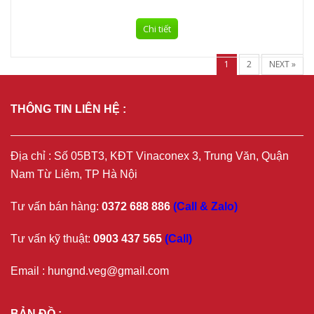
Chi tiết
1
2
NEXT »
THÔNG TIN LIÊN HỆ :
Địa chỉ : Số 05BT3, KĐT Vinaconex 3, Trung Văn, Quận
Nam Từ Liêm, TP Hà Nội
Tư vấn bán hàng:
0372 688 886
(Call & Zalo)
Tư vấn kỹ thuật:
0903 437 565
(Call)
Email : hungnd.veg@gmail.com
BẢN ĐỒ :