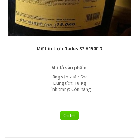
Mỡ bôi trơn Gadus S2 V150C 3
Mô tả sản phẩm:
Hãng sản xuất: Shell
Dung tích: 18 Kg
Tình trạng: Còn hàng
Chi tiết