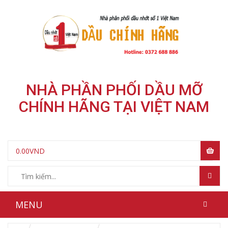
NHÀ PHẦN PHỐI DẦU MỠ
CHÍNH HÃNG TẠI VIỆT NAM
0.00
VND
MENU