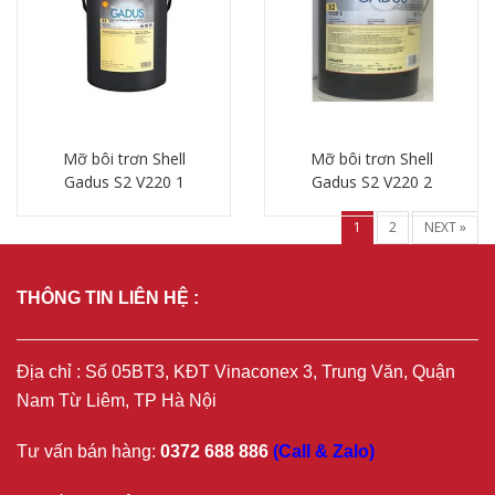
Mỡ bôi trơn Shell
Mỡ bôi trơn Shell
Gadus S2 V220 1
Gadus S2 V220 2
Chi tiết
Chi tiết
1
2
NEXT »
THÔNG TIN LIÊN HỆ :
Địa chỉ : Số 05BT3, KĐT Vinaconex 3, Trung Văn, Quận
Nam Từ Liêm, TP Hà Nội
Tư vấn bán hàng:
0372 688 886
(Call & Zalo)