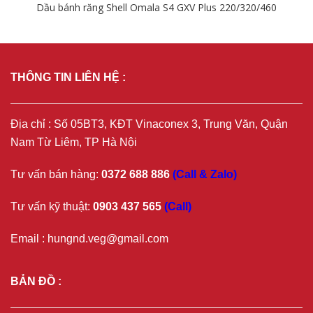
Dầu bánh răng Shell Omala S4 GXV Plus 220/320/460
Chi tiết
THÔNG TIN LIÊN HỆ :
Địa chỉ : Số 05BT3, KĐT Vinaconex 3, Trung Văn, Quận
Nam Từ Liêm, TP Hà Nội
Tư vấn bán hàng:
0372 688 886
(Call & Zalo)
Tư vấn kỹ thuật:
0903 437 565
(Call)
Email : hungnd.veg@gmail.com
BẢN ĐỒ :