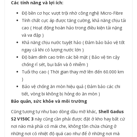
Các tính năng và lợi ích:
Độ bền cơ học vượt trội nhờ công nghệ Micro-Fibre
Tính chất cực áp được tăng cường, khả năng chịu tải
cao ( Hoạt động hoàn hảo trong điều kiện tải nặng
và va đập )
Khả năng chịu nước tuyệt hảo ( Đảm bảo bảo vệ tốt
ngay cả khi có lượng nước lớn )
Độ bám dính cao trên các bề mặt ( Bảo vệ tin cậy
chống rỉ sét, bụi bẩn và ô nhiễm )
Tuổi thọ cao ( Thời gian thay mỡ lên đến 60.000 km
)
Bảo vệ chống ăn mòn hiệu quả ( Đảm bảo các chi
tiết, vòng bi không bị hỏng do ăn mòn )
Bảo quản, sức khỏe và môi trường
Cũng tương tự như bao dòng dầu mỡ khác,
Shell Gadus
S2 V150C 3
này cũng cần phải được đặt ở kho hay bất cứ
nơi nào mà phải có mái che, không tồn chứa chúng ở
những nơi có nhiệt độ quá cao như để ở những nơi mà