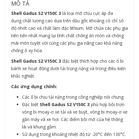
MÔ TẢ
Shell Gadus S2 V150C 3
là loại mỡ chịu cực áp đa
dụng chất lượng cao dựa trên dầu gốc khoáng có chỉ số
độ nhớt cao và chất làm đặc lithium. Mỡ chứa các phụ gia
tiên tiến nhất mang lại tính chất chống ăn mòn và chống
mài mòn tuyệt vời cùng các phụ gia nâng cao khả năng
chống ô xy hóa.
Shell Gadus S2 V150C 3
đặc biệt thích hợp cho các ổ bi
bánh xe hoạt động dưới tải trọng nặng và trong điều kiện
khắc nghiệt.
Các ứng dụng chính:
Các ổ bi chịu tải nặng trong công nghiệp nói chung.
Đặc biệt
Shell Gadus S2 V150C 3
phù hợp bôi trơn
vòng bi moay-ơ xe tải và xe buýt, vòng bi moay-ơ xe
gắn máy và xe hơi. Các điểm bôi mỡ của hệ thống
lái và khung gầm.
Sử dụng trong khoảng nhiệt độ từ -20°C đến 130°C.