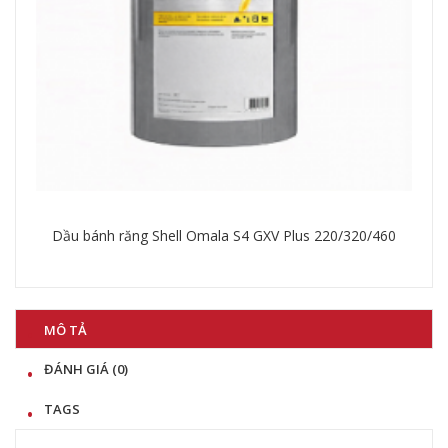
60
Mỡ Shell Gadus S3 U460A 1.5
Chi tiết
MÔ TẢ
ĐÁNH GIÁ (0)
TAGS