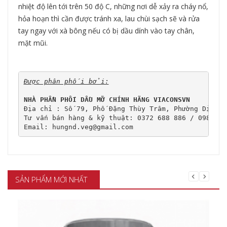
nhiệt độ lên tới trên 50 độ C, những nơi dễ xảy ra cháy nổ,
hỏa hoạn thì cần được tránh xa, lau chùi sạch sẽ và rửa
tay ngay với xà bông nếu có bị dầu dính vào tay chân,
mặt mũi.
Được phân phối bởi:
NHÀ PHẦN PHỐI DẦU MỠ CHÍNH HÃNG VIACONSVN
Địa chỉ : Số 79, Phố Đặng Thùy Trâm, Phường Dịch V
Tư vấn bán hàng & kỹ thuật: 0372 688 886 / 0989 107
Email: hungnd.veg@gmail.com
SẢN PHẨM MỚI NHẤT