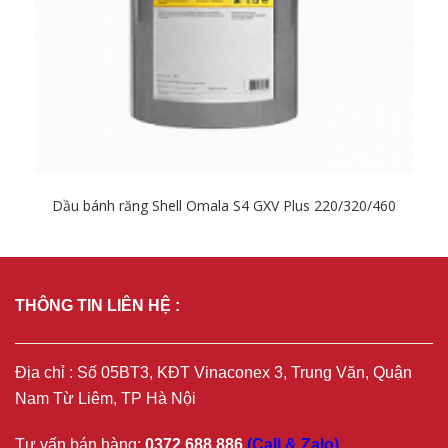
Dầu bánh răng Shell Omala S4 GXV Plus 220/320/460
Chi tiết
THÔNG TIN LIÊN HỆ :
Địa chỉ : Số 05BT3, KĐT Vinaconex 3, Trung Văn, Quận
Nam Từ Liêm, TP Hà Nội
Tư vấn bán hàng:
0372 688 886
(Call & Zalo)