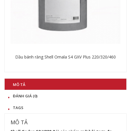
60
Mỡ Shell Gadus S3 U460A 1.5
Chi tiết
MÔ TẢ
ĐÁNH GIÁ (0)
TAGS
MÔ TẢ