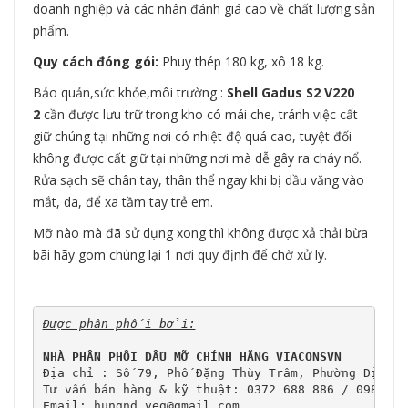
doanh nghiệp và các nhân đánh giá cao về chất lượng sản
phẩm.
Quy cách đóng gói:
Phuy thép 180 kg, xô 18 kg.
Bảo quản,sức khỏe,môi trường :
Shell Gadus S2 V220
2
cần được lưu trữ trong kho có mái che, tránh việc cất
giữ chúng tại những nơi có nhiệt độ quá cao, tuyệt đối
không được cất giữ tại những nơi mà dễ gây ra cháy nổ.
Rửa sạch sẽ chân tay, thân thể ngay khi bị dầu văng vào
mắt, da, để xa tầm tay trẻ em.
Mỡ nào mà đã sử dụng xong thì không được xả thải bừa
bãi hãy gom chúng lại 1 nơi quy định để chờ xử lý.
Được phân phối bởi:
NHÀ PHẦN PHỐI DẦU MỠ CHÍNH HÃNG VIACONSVN
Địa chỉ : Số 79, Phố Đặng Thùy Trâm, Phường Dịch V
Tư vấn bán hàng & kỹ thuật: 0372 688 886 / 0989 107
Email: hungnd.veg@gmail.com