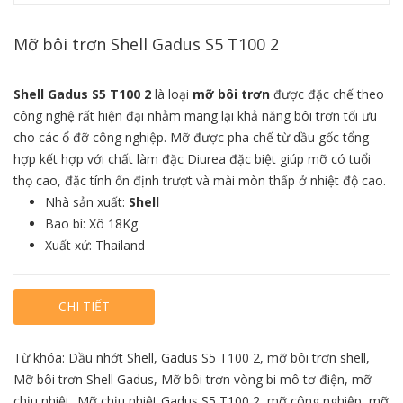
Mỡ bôi trơn Shell Gadus S5 T100 2
Shell Gadus S5 T100 2
là loại
mỡ bôi trơn
được đặc chế theo
công nghệ rất hiện đại nhằm mang lại khả năng bôi trơn tối ưu
cho các ổ đỡ công nghiệp. Mỡ được pha chế từ dầu gốc tổng
hợp kết hợp với chất làm đặc Diurea đặc biệt giúp mỡ có tuổi
thọ cao, đặc tính ổn định trượt và mài mòn thấp ở nhiệt độ cao.
Nhà sản xuất:
Shell
Bao bì: Xô 18Kg
Xuất xứ: Thailand
CHI TIẾT
Từ khóa:
Dầu nhớt Shell
,
Gadus S5 T100 2
,
mỡ bôi trơn shell
,
Mỡ bôi trơn Shell Gadus
,
Mỡ bôi trơn vòng bi mô tơ điện
,
mỡ
chịu nhiệt
,
Mỡ chịu nhiệt Gadus S5 T100 2
,
mỡ công nghiệp
,
mỡ