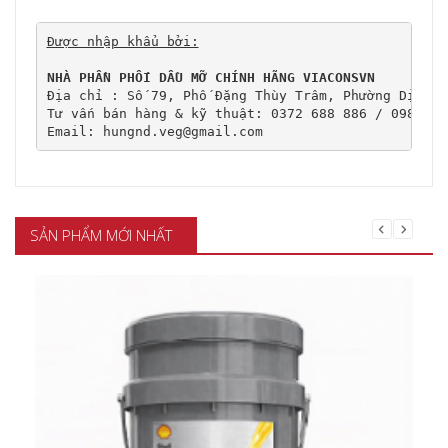
Được nhập khẩu bởi:
NHÀ PHẦN PHỐI DẦU MỠ CHÍNH HÃNG VIACONSVN
Địa chỉ : Số 79, Phố Đặng Thùy Trâm, Phường Dịch V
Tư vấn bán hàng & kỹ thuật: 0372 688 886 / 0989 107
Email: hungnd.veg@gmail.com
SẢN PHẨM MỚI NHẤT