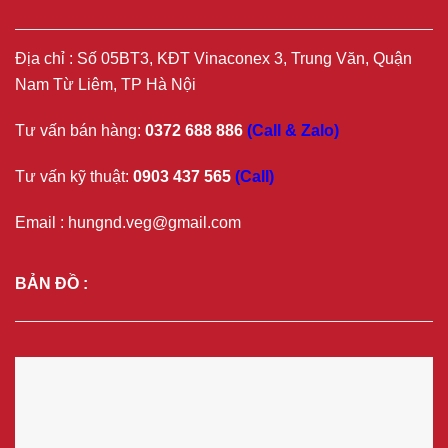
Địa chỉ : Số 05BT3, KĐT Vinaconex 3, Trung Văn, Quận
Nam Từ Liêm, TP Hà Nội
Tư vấn bán hàng:
0372 688 886
(Call & Zalo)
Tư vấn kỹ thuật:
0903 437 565
(Call)
Email : hungnd.veg@gmail.com
BẢN ĐỒ :