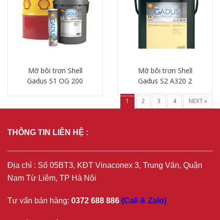
Mỡ bôi trơn Shell
Mỡ bôi trơn Shell
Gadus S1 OG 200
Gadus S2 A320 2
Chi tiết
Chi tiết
1
2
3
4
NEXT »
THÔNG TIN LIÊN HỆ :
Địa chỉ : Số 05BT3, KĐT Vinaconex 3, Trung Văn, Quận
Nam Từ Liêm, TP Hà Nội
Tư vấn bán hàng:
0372 688 886
(Call & Zalo)