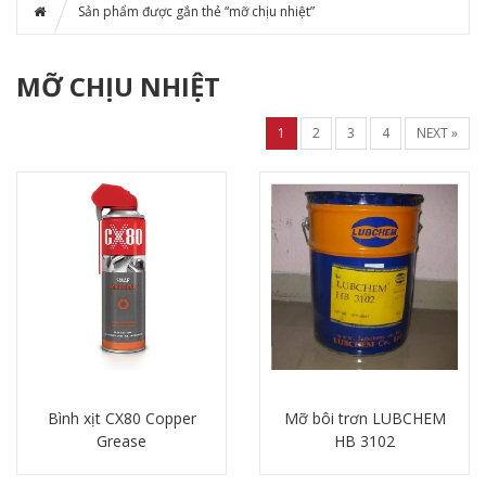
Sản phẩm được gắn thẻ “mỡ chịu nhiệt”
MỠ CHỊU NHIỆT
1
2
3
4
NEXT »
Bình xịt CX80 Copper
Mỡ bôi trơn LUBCHEM
Grease
HB 3102
Chi tiết
Chi tiết