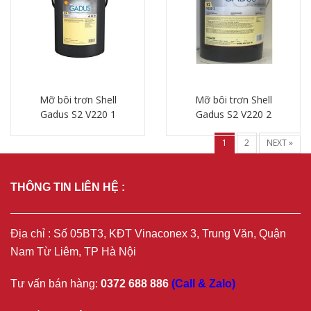
Mỡ bôi trơn Shell
Mỡ bôi trơn Shell
Gadus S2 V220 1
Gadus S2 V220 2
Chi tiết
Chi tiết
1
2
NEXT »
THÔNG TIN LIÊN HỆ :
Địa chỉ : Số 05BT3, KĐT Vinaconex 3, Trung Văn, Quận
Nam Từ Liêm, TP Hà Nội
Tư vấn bán hàng:
0372 688 886
(Call & Zalo)