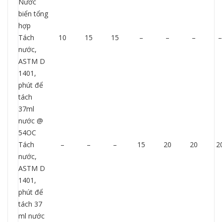
Nước
biển tổng
hợp
Tách
10
15
15
–
–
–
–
nước,
ASTM D
1401,
phút để
tách
37ml
nước @
54OC
Tách
–
–
–
15
20
20
2
nước,
ASTM D
1401,
phút để
tách 37
ml nước