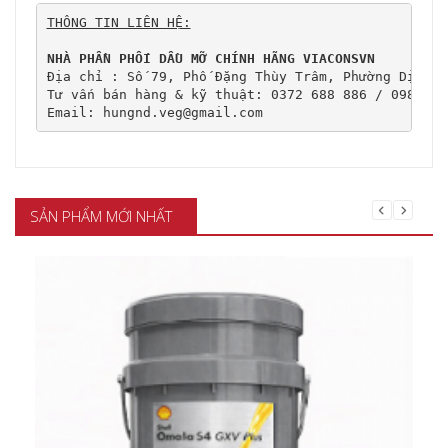
THÔNG TIN LIÊN HỆ:
NHÀ PHẦN PHỐI DẦU MỠ CHÍNH HÃNG VIACONSVN
Địa chỉ : Số 79, Phố Đặng Thùy Trâm, Phường Dịch V
Tư vấn bán hàng & kỹ thuật: 0372 688 886 / 0989 107
Email: hungnd.veg@gmail.com
SẢN PHẨM MỚI NHẤT