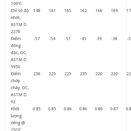
100ºC
Chỉ số độ
148
161
165
162
166
169
17
nhớt,
ASTM D
2270
Điểm
-57
-54
-51
-45
-39
-36
-3
đông
đặc, OC,
ASTM D
5950
Điểm
236
225
225
235
220
220
22
chớp
cháy, OC,
ASTM D
92
Khối
0.85
0.85
0.86
0.86
0.86
0.87
0.
lượng
riêng @
15OC