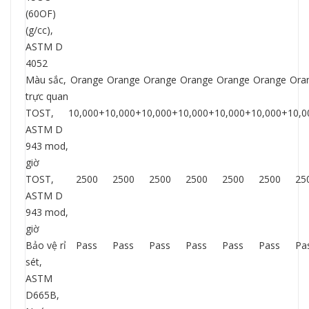
(60OF)
(g/cc),
ASTM D
4052
Màu sắc,
Orange
Orange
Orange
Orange
Orange
Orange
Ora
trực quan
TOST,
10,000+
10,000+
10,000+
10,000+
10,000+
10,000+
10,0
ASTM D
943 mod,
giờ
TOST,
2500
2500
2500
2500
2500
2500
25
ASTM D
943 mod,
giờ
Bảo vệ rỉ
Pass
Pass
Pass
Pass
Pass
Pass
Pa
sét,
ASTM
D665B,