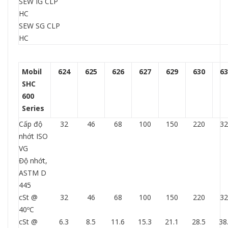
SEW IG CLP
HC
SEW SG CLP
HC
Mobil
624
625
626
627
629
630
63
SHC
600
Series
Cấp độ
32
46
68
100
150
220
32
nhớt ISO
VG
Độ nhớt,
ASTM D
445
cSt @
32
46
68
100
150
220
32
40ºC
cSt @
6.3
8.5
11.6
15.3
21.1
28.5
38