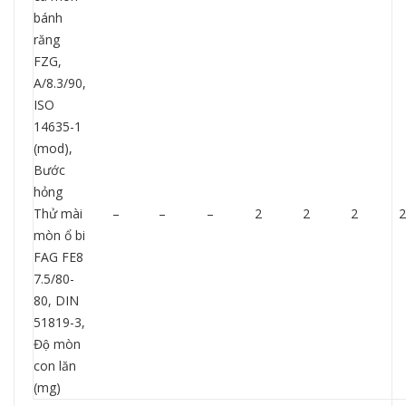
bánh
răng
FZG,
A/8.3/90,
ISO
14635-1
(mod),
Bước
hỏng
Thử mài
–
–
–
2
2
2
2
mòn ổ bi
FAG FE8
7.5/80-
80, DIN
51819-3,
Độ mòn
con lăn
(mg)