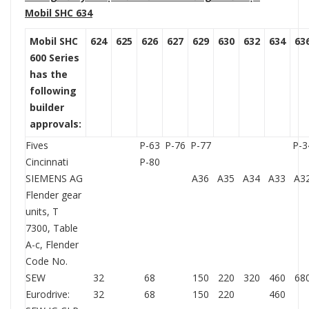
Mobil SHC 634
Mobil SHC
624
625
626
627
629
630
632
634
63
600 Series
has the
following
builder
approvals:
Fives
P-63
P-76
P-77
P-3
Cincinnati
P-80
SIEMENS AG
A36
A35
A34
A33
A3
Flender gear
units, T
7300, Table
A-c, Flender
Code No.
SEW
32
68
150
220
320
460
68
Eurodrive:
32
68
150
220
460