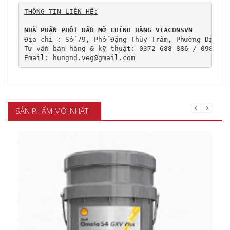
THÔNG TIN LIÊN HỆ:
NHÀ PHẦN PHỐI DẦU MỠ CHÍNH HÃNG VIACONSVN
Địa chỉ : Số 79, Phố Đặng Thùy Trâm, Phường Dịch V
Tư vấn bán hàng & kỹ thuật: 0372 688 886 / 0989 107
Email: hungnd.veg@gmail.com
SẢN PHẨM MỚI NHẤT