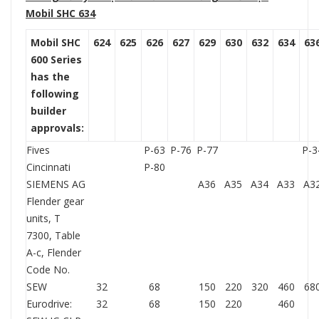
Mobil SHC 634
Mobil SHC
624
625
626
627
629
630
632
634
63
600 Series
has the
following
builder
approvals:
Fives
P-63
P-76
P-77
P-3
Cincinnati
P-80
SIEMENS AG
A36
A35
A34
A33
A3
Flender gear
units, T
7300, Table
A-c, Flender
Code No.
SEW
32
68
150
220
320
460
68
Eurodrive:
32
68
150
220
460