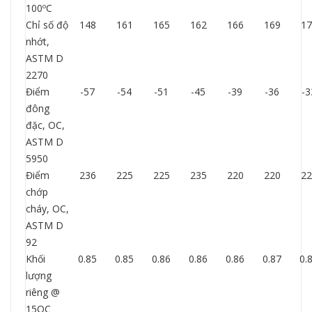
100ºC
Chỉ số độ
148
161
165
162
166
169
17
nhớt,
ASTM D
2270
Điểm
-57
-54
-51
-45
-39
-36
-3
đông
đặc, OC,
ASTM D
5950
Điểm
236
225
225
235
220
220
22
chớp
cháy, OC,
ASTM D
92
Khối
0.85
0.85
0.86
0.86
0.86
0.87
0.
lượng
riêng @
15OC