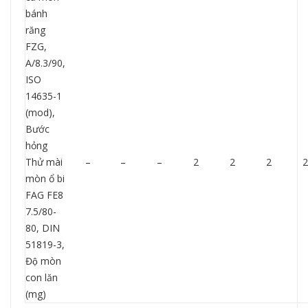
bánh
răng
FZG,
A/8.3/90,
ISO
14635-1
(mod),
Bước
hỏng
Thử mài
–
–
–
2
2
2
2
mòn ổ bi
FAG FE8
7.5/80-
80, DIN
51819-3,
Độ mòn
con lăn
(mg)