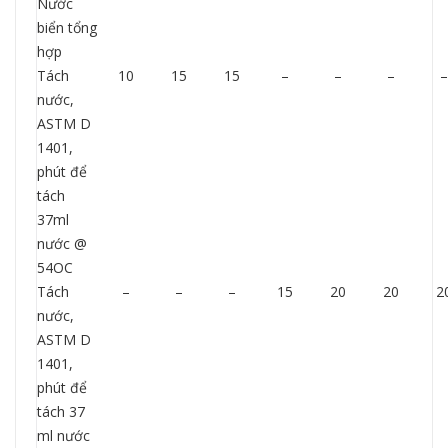
Nước
biển tổng
hợp
Tách
10
15
15
–
–
–
–
nước,
ASTM D
1401,
phút để
tách
37ml
nước @
54OC
Tách
–
–
–
15
20
20
2
nước,
ASTM D
1401,
phút để
tách 37
ml nước