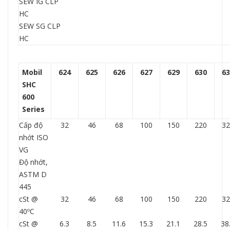
SEW IG CLP
HC
SEW SG CLP
HC
Mobil
624
625
626
627
629
630
63
SHC
600
Series
Cấp độ
32
46
68
100
150
220
32
nhớt ISO
VG
Độ nhớt,
ASTM D
445
cSt @
32
46
68
100
150
220
32
40ºC
cSt @
6.3
8.5
11.6
15.3
21.1
28.5
38