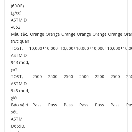
(60OF)
(g/cc),
ASTM D
4052
Màu sắc,
Orange
Orange
Orange
Orange
Orange
Orange
Ora
trực quan
TOST,
10,000+
10,000+
10,000+
10,000+
10,000+
10,000+
10,0
ASTM D
943 mod,
giờ
TOST,
2500
2500
2500
2500
2500
2500
25
ASTM D
943 mod,
giờ
Bảo vệ rỉ
Pass
Pass
Pass
Pass
Pass
Pass
Pa
sét,
ASTM
D665B,