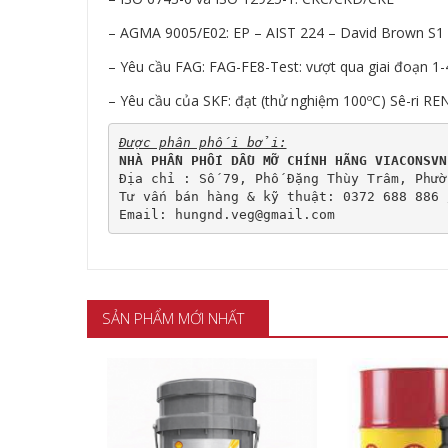
– AGMA 9005/E02: EP – AIST 224 – David Brown S1
– Yêu cầu FAG: FAG-FE8-Test: vượt qua giai đoạn 1
– Yêu cầu của SKF: đạt (thử nghiệm 100ºC) Sê-ri R
Được phân phối bởi:
NHÀ PHẦN PHỐI DẦU MỠ CHÍNH HÃNG VIACONSVN
Địa chỉ : Số 79, Phố Đặng Thùy Trâm, Phườ
Tư vấn bán hàng & kỹ thuật: 0372 688 886 
Email: hungnd.veg@gmail.com
SẢN PHẨM MỚI NHẤT