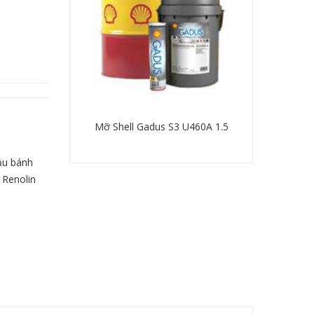
 Shell Omala S4
Mỡ Shell Gadus S3 U460A 1.5
Dầu thuỷ lực
220/320/460
u bánh
 tiết
Chi tiết
C
,
Renolin