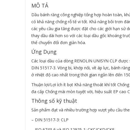
MÔ TẢ
Dầu bánh răng công nghiệp tổng hợp hoàn toàn, khử
có khả năng chống rỗ tế vi tốt. Khả năng bôi trơn đ
các yêu cầu gia tăng được đặt cho các giới hạn sử d
thay dầu dài hơn so với các loại dầu gốc khoáng tr
thể chuyển đổi đơn giản hóa.
Ứng Dụng
Các loại dầu của dòng
RENOLIN UNISYN CLP
được s
DIN 51517-3. Vòng bi, khớp nối, vít áp lực, bánh ră
ở nhiệt độ cao nhất trong thời gian ngắn lên đến 150
Thuận lợi/Lợi ích ít bọt Khả năng thoát khí tốt Chống
đa cấp Chống mài mòn tuyệt vời, hiệu suất EP cao Có
Thông số kỹ thuật
Sản phẩm đạt và nhiều trường hợp vượt yêu cầu the
– DIN 51517-3: CLP
– ISO 6743-6 và ISO 12925-1: CKC/CKD/CKE