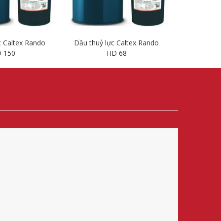
c Caltex Rando
Dầu thuỷ lực Caltex Rando
Dầu thuỷ 
 150
HD 68
i tiết
Chi tiết