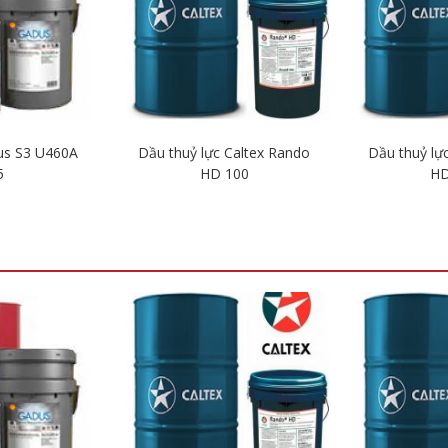
us S3 U460A
Dầu thuỷ lực Caltex Rando
Dầu thuỷ lự
5
HD 100
HD
iết
Chi tiết
Ch