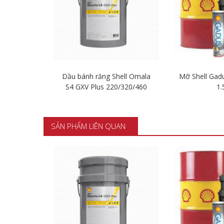
ltex Rando
Dầu bánh răng Shell Omala
Mỡ Shell Gad
6
S4 GXV Plus 220/320/460
1.
t
Chi tiết
Chi t
SẢN PHẨM LIÊN QUAN