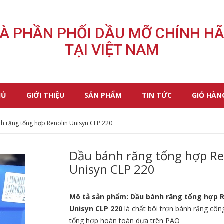
À PHẦN PHỐI DẦU MỠ CHÍNH H
TẠI VIỆT NAM
HỦ
GIỚI THIỆU
SẢN PHẨM
TIN TỨC
GIỎ HÀN
h răng tổng hợp Renolin Unisyn CLP 220
Dầu bánh răng tổng hợp Re
Unisyn CLP 220
Mô tả sản phẩm:
Dầu bánh răng tổng hợp R
Unisyn CLP 220
là chất bôi trơn bánh răng côn
tổng hợp hoàn toàn dựa trên PAO