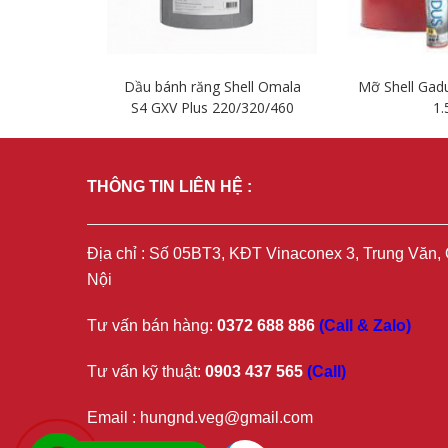
ltex Rando
Dầu bánh răng Shell Omala
Mỡ Shell Gad
6
S4 GXV Plus 220/320/460
1.
t
Chi tiết
Chi t
THÔNG TIN LIÊN HỆ :
Địa chỉ : Số 05BT3, KĐT Vinaconex 3, Trung Văn
Nội
Tư vấn bán hàng:
0372 688 886
(Call & Zalo)
Tư vấn kỹ thuật:
0903 437 565
(Call)
Email : hungnd.veg@gmail.com