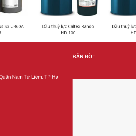
us S3 U460A
Dầu thuỷ lực Caltex Rando
Dầu thuỷ lự
5
HD 100
HD
iết
Chi tiết
Ch
BẢN ĐỒ :
, Quận Nam Từ Liêm, TP Hà