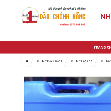
NH
TRANG C
Dầu Mỡ Đặc Chủng
Dầu Mỡ Cassida
Dầu bán