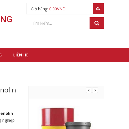
Giỏ hàng:
0.00
VND
ÃNG
G
LIÊN HỆ
nolin
enolin
g nghiệp