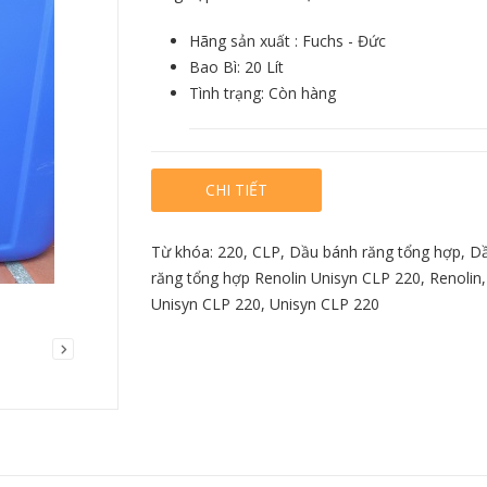
Hãng sản xuất : Fuchs - Đức
Bao Bì: 20 Lít
Tình trạng: Còn hàng
CHI TIẾT
bil Nuto H100
Dầu thủy lực Mobil Nuto H68
Dầu bánh răng
GXV Plus 
Từ khóa:
220
,
CLP
,
Dầu bánh răng tổng hợp
,
Dầ
ết
Chi tiết
Chi
răng tổng hợp Renolin Unisyn CLP 220
,
Renolin
Unisyn CLP 220
,
Unisyn CLP 220