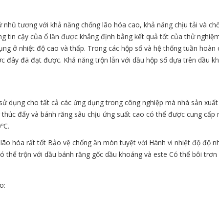
 nhũ tương với khả năng chống lão hóa cao, khả năng chịu tải và ch
áng tin cậy của ổ lăn được khẳng định bằng kết quả tốt của thử nghi
ụng ở nhiệt độ cao và thấp. Trong các hộp số và hệ thống tuần hoàn 
ước đây đã đạt được. Khả năng trộn lẫn với dầu hộp số dựa trên dầu 
ử dụng cho tất cả các ứng dụng trong công nghiệp mà nhà sản xuất 
ng thúc đẩy và bánh răng sâu chịu ứng suất cao có thể được cung cấp 
ºC.
 lão hóa rất tốt Bảo vệ chống ăn mòn tuyệt vời Hành vi nhiệt độ độ nhớ
 thể trộn với dầu bánh răng gốc dầu khoáng và este Có thể bôi trơn 
o: