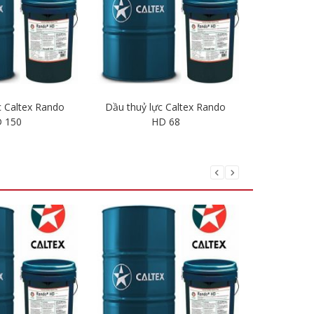
c Caltex Rando
Dầu thuỷ lực Caltex Rando
Dầu thuỷ 
 150
HD 68
i tiết
Chi tiết