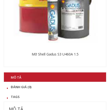
60
Mỡ Shell Gadus S3 U460A 1.5
Chi tiết
MÔ TẢ
ĐÁNH GIÁ (0)
TAGS
MÔ TẢ