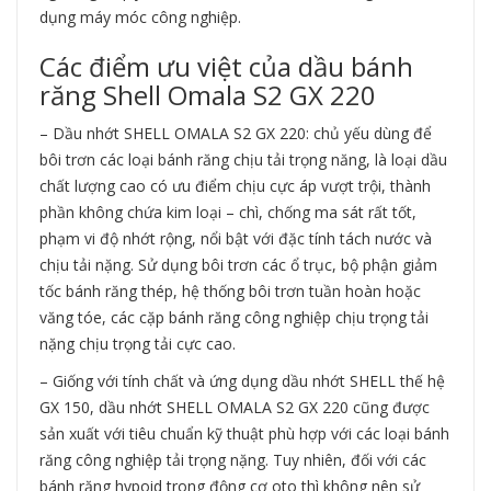
dụng máy móc công nghiệp.
Các điểm ưu việt của
dầu bánh
răng Shell Omala S2 GX 220
– Dầu nhớt SHELL OMALA S2 GX 220: chủ yếu dùng để
bôi trơn các loại bánh răng chịu tải trọng năng, là loại dầu
chất lượng cao có ưu điểm chịu cực áp vượt trội, thành
phần không chứa kim loại – chì, chống ma sát rất tốt,
phạm vi độ nhớt rộng, nổi bật với đặc tính tách nước và
chịu tải nặng. Sử dụng bôi trơn các ổ trục, bộ phận giảm
tốc bánh răng thép, hệ thống bôi trơn tuần hoàn hoặc
văng tóe, các cặp bánh răng công nghiệp chịu trọng tải
nặng chịu trọng tải cực cao.
– Giống với tính chất và ứng dụng dầu nhớt SHELL thế hệ
GX 150, dầu nhớt SHELL OMALA S2 GX 220 cũng được
sản xuất với tiêu chuẩn kỹ thuật phù hợp với các loại bánh
răng công nghiệp tải trọng nặng. Tuy nhiên, đối với các
bánh răng hypoid trong động cơ oto thì không nên sử