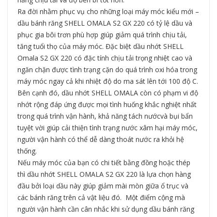
Ra đời nhằm phục vụ cho những loại máy móc kiểu mới –
dầu bánh răng SHELL OMALA S2 GX 220 có tỷ lệ dầu và
phục gia bôi trơn phù hợp giúp giảm quá trình chịu tải,
tăng tuổi thọ của máy móc. Đặc biệt dầu nhớt SHELL
Omala S2 GX 220 có đặc tính chịu tải trọng nhiệt cao và
ngăn chặn được tình trạng cặn do quá trình oxi hóa trong
máy móc ngay cả khi nhiệt độ do ma sát lên tới 100 độ C.
Bên cạnh đó, dầu nhớt SHELL OMALA còn có phạm vi độ
nhớt rộng đáp ứng được mọi tình huống khắc nghiệt nhất
trong quá trình vận hành, khả năng tách nướcvà bụi bẩn
tuyệt vời giúp cải thiện tình trạng nước xâm hại máy móc,
người vận hành có thể dễ dàng thoát nước ra khỏi hệ
thống.
Nếu máy móc của bạn có chi tiết bằng đồng hoặc thép
thì dầu nhớt SHELL OMALA S2 GX 220 là lựa chọn hàng
đầu bởi loại dầu này giúp giảm mài mòn giữa ổ trục và
các bánh răng trên cả vật liệu đó. Một điểm cộng mà
người vận hành cần cân nhắc khi sử dụng dầu bánh răng