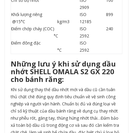
Chỉ số độ nhớt
ISO
100
2909
Khối lượng riêng
ISO
899
@15°C kg/m3
12185
Điểm chớp cháy (COC)
ISO
240
°C
2592
Điểm đông đặc
ISO
°C
2592
Những lưu ý khi sử dụng dầu
nhớt
SHELL OMALA S2 GX 220
cho bánh răng:
Khi sử dụng thay thế dầu nhớt mới và dầu cũ cần tuân
thủ chặt chẽ đúng quy định tiêu chuẩn về vệ sinh công
nghiệp và người vận hành. Chuẩn bị đủ và đúng loại về
chỉ số kỹ thuật của dầu bánh răng về dụng cụ thay nhớt
như phễu rót, găng tay, thùng hứng nhớt thải…Đảm bảo
xả toàn bộ dầu cũ trong động cơ và sau đó cần kiểm tra
chặt chẽ, làm vệ sinh bể chứa dầu, đặc biệt chú ý loại bỏ