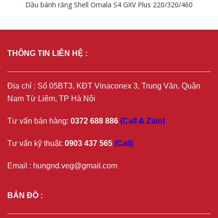
Dầu bánh răng Shell Omala S4 GXV Plus 220/320/460
Chi tiết
THÔNG TIN LIÊN HỆ :
Địa chỉ : Số 05BT3, KĐT Vinaconex 3, Trung Văn, Quận
Nam Từ Liêm, TP Hà Nội
Tư vấn bán hàng:
0372 688 886
(Call & Zalo)
Tư vấn kỹ thuật:
0903 437 565
(Call)
Email : hungnd.veg@gmail.com
BẢN ĐỒ :