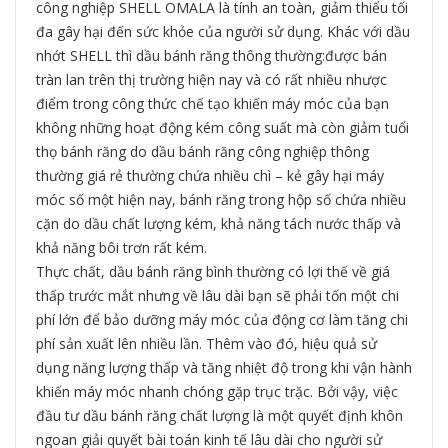
công nghiệp SHELL OMALA là tính an toàn, giảm thiểu tối
đa gây hại đến sức khỏe của người sử dụng. Khác với dầu
nhớt SHELL thì dầu bánh răng thông thường:được bán
tràn lan trên thị trường hiện nay và có rất nhiều nhược
điểm trong công thức chế tạo khiến máy móc của bạn
không những hoạt động kém công suất mà còn giảm tuổi
thọ bánh răng do dầu bánh răng công nghiệp thông
thường giá rẻ thường chứa nhiều chì – kẻ gây hại máy
móc số một hiện nay, bánh răng trong hộp số chứa nhiều
cặn do dầu chất lượng kém, khả năng tách nước thấp và
khả năng bôi trơn rất kém.
Thực chất, dầu bánh răng bình thường có lợi thế về giá
thấp trước mắt nhưng về lâu dài bạn sẽ phải tốn một chi
phí lớn để bảo dưỡng máy móc của động cơ làm tăng chi
phí sản xuất lên nhiều lần. Thêm vào đó, hiệu quả sử
dụng năng lượng thấp và tăng nhiệt độ trong khi vận hành
khiến máy móc nhanh chóng gặp trục trặc. Bởi vậy, việc
đầu tư dầu bánh răng chất lượng là một quyết định khôn
ngoan giải quyết bài toán kinh tế lâu dài cho người sử