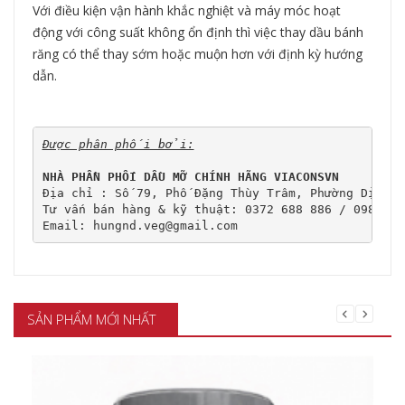
Với điều kiện vận hành khắc nghiệt và máy móc hoạt
động với công suất không ổn định thì việc thay dầu bánh
răng có thể thay sớm hoặc muộn hơn với định kỳ hướng
dẫn.
Được phân phối bởi:
NHÀ PHẦN PHỐI DẦU MỠ CHÍNH HÃNG VIACONSVN
Địa chỉ : Số 79, Phố Đặng Thùy Trâm, Phường Dịch V
Tư vấn bán hàng & kỹ thuật: 0372 688 886 / 0989 107
Email: hungnd.veg@gmail.com
SẢN PHẨM MỚI NHẤT