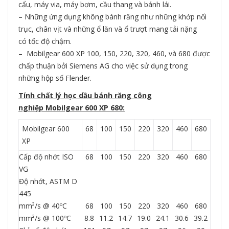
cẩu, máy via, máy bơm, cầu thang và bánh lái.
– Những ứng dụng không bánh răng như những khớp nối
trục, chân vịt và những ổ lăn và ổ trượt mang tải nặng
có tốc độ chậm.
– Mobilgear 600 XP 100, 150, 220, 320, 460, và 680 được
chấp thuận bởi Siemens AG cho việc sử dụng trong
những hộp số Flender.
Tính chất lý học dầu bánh răng công
nghiệp Mobilgear 600 XP 680:
Mobilgear 600
68
100
150
220
320
460
680
XP
Cấp độ nhớt ISO
68
100
150
220
320
460
680
VG
Độ nhớt, ASTM D
445
mm²/s @ 40ºC
68
100
150
220
320
460
680
mm²/s @ 100ºC
8.8
11.2
14.7
19.0
24.1
30.6
39.2