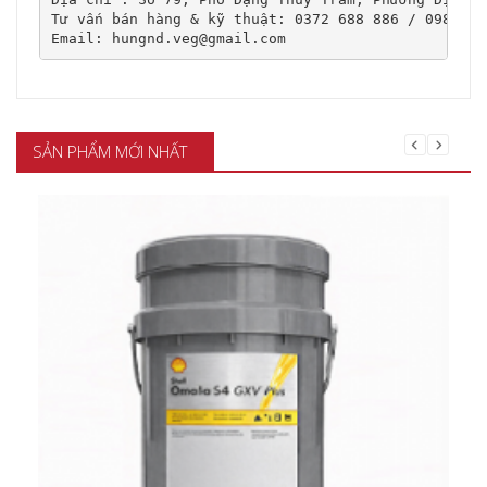
Tư vấn bán hàng & kỹ thuật: 0372 688 886 / 0989 107
Email: hungnd.veg@gmail.com
SẢN PHẨM MỚI NHẤT