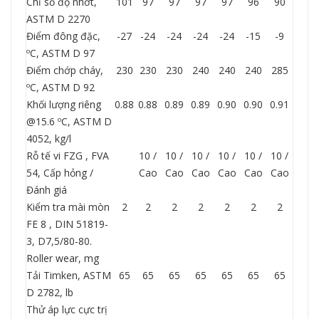
Chỉ số độ nhớt,
101
97
97
97
97
96
90
ASTM D 2270
Điểm đông đặc,
-27
-24
-24
-24
-24
-15
-9
ºC, ASTM D 97
Điểm chớp cháy,
230
230
230
240
240
240
285
ºC, ASTM D 92
Khối lượng riêng
0.88
0.88
0.89
0.89
0.90
0.90
0.91
@15.6 ºC, ASTM D
4052, kg/l
Rỗ tế vi FZG , FVA
10 /
10 /
10 /
10 /
10 /
10 /
54, Cấp hỏng /
Cao
Cao
Cao
Cao
Cao
Cao
Đánh giá
Kiểm tra mài mòn
2
2
2
2
2
2
2
FE 8 , DIN 51819-
3, D7,5/80-80.
Roller wear, mg
Tải Timken, ASTM
65
65
65
65
65
65
65
D 2782, lb
Thử áp lực cực trị