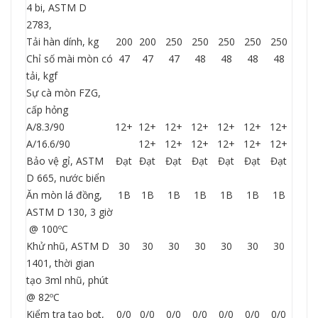
4 bi, ASTM D
2783,
Tải hàn dính, kg
200
200
250
250
250
250
250
Chỉ số mài mòn có
47
47
47
48
48
48
48
tải, kgf
Sự cà mòn FZG,
cấp hỏng
A/8.3/90
12+
12+
12+
12+
12+
12+
12+
A/16.6/90
12+
12+
12+
12+
12+
12+
Bảo vệ gỉ, ASTM
Đạt
Đạt
Đạt
Đạt
Đạt
Đạt
Đạt
D 665, nước biển
Ăn mòn lá đồng,
1B
1B
1B
1B
1B
1B
1B
ASTM D 130, 3 giờ
@ 100ºC
Khử nhũ, ASTM D
30
30
30
30
30
30
30
1401, thời gian
tạo 3ml nhũ, phút
@ 82ºC
Kiểm tra tạo bọt,
0/0
0/0
0/0
0/0
0/0
0/0
0/0