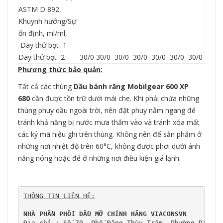
ASTM D 892,
Khuynh hướng/Sự
ổn định, ml/ml,
Dãy thử bọt 1
Dãy thử bọt 2
30/0
30/0
30/0
30/0
30/0
30/0
30/0
Phương thức bảo quản:
Tất cả các thùng
Dầu bánh răng
Mobilgear 600 XP
680
cần được tồn trữ dưới mái che. Khi phải chứa những
thùng phuy dầu ngoài trời, nên đặt phuy nằm ngang để
tránh khả năng bị nước mưa thấm vào và tránh xóa mất
các ký mã hiệu ghi trên thùng. Không nên để sản phẩm ở
những nơi nhiệt độ trên 60°C, không được phơi dưới ánh
nắng nóng hoặc để ở những nơi điều kiện giá lạnh.
THÔNG TIN LIÊN HỆ:
NHÀ PHẦN PHỐI DẦU MỠ CHÍNH HÃNG VIACONSVN
Địa chỉ : Số 79, Phố Đặng Thùy Trâm, Phường Dịch V