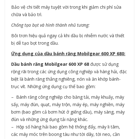
Bảo vệ chi tiết máy tuyệt vời trong khi giảm chi phí sửa
chữa và bảo trì.
Chống tạo bọt và hình thành nhũ tương:
Bôi trơn hiệu quả ngay cả khi dầu bị nhiễm nước và thiết
bị dễ tạo bọt trong dầu.
Ứng dụng của dầu bánh răng Mobilgear 600 XP 680:
Dầu bánh răng Mobilgear 600 XP 68
được sử dụng
rộng rãi trong các ứng dụng công nghiệp và hàng hải, đặc
biệt là bánh răng thẳng nghiêng, nón và ăn khớp bánh-
trục vít. Những ứng dụng cụ thể bao gồm:
– Bánh răng công nghiệp cho băng tải, máy khuấy, máy
sấy, máy đùn, quạt, máy trộn, máy ép, máy nghiền, máy
bơm (bao gồm cả bơm hút ở giếng dầu), máy sàng, máy
đùn và những ứng dụng tải nặng khác.
– Hộp số hàng hải bao gồm hệ thống đẩy, máy li tâm,
các máy móc trên boong tàu như tời dây, tời neo, cần