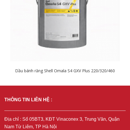
Dầu bánh răng Shell Omala S4 GXV Plus 220/320/460
Chi tiết
THÔNG TIN LIÊN HỆ :
Địa chỉ : Số 05BT3, KĐT Vinaconex 3, Trung Văn, Quận
Nam Từ Liêm, TP Hà Nội