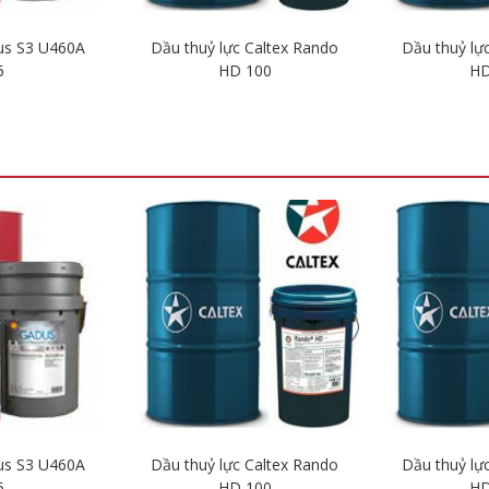
us S3 U460A
Dầu thuỷ lực Caltex Rando
Dầu thuỷ lự
5
HD 100
HD
iết
Chi tiết
Ch
us S3 U460A
Dầu thuỷ lực Caltex Rando
Dầu thuỷ lự
5
HD 100
HD