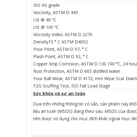
ISO VG grade
Viscosity, ASTM D 445
cSt @ 40 ºC
cSt @ 100 ºC
Viscosity Index, ASTM D 2270
Density15 ° C ASTM D4052
Pour Point, ASTM D 97, ° C
Flash Point, ASTM D 92, ° C
Copper Strip Corrosion, ASTM D 130 100 °C, 24 hou
Rust Protection, ASTM D 665 distilled water
Four Ball Wear, ASTM D 4172, mm Wear Scar Diam
FZG Scuffing Test, ISO Fail Load Stage
Sức khỏe và sự an toàn
Dựa trên những thông tin có sẵn, sản phẩm này khôn
liệu an toàn (MSDS) đang theo sau. MSDS của được
nên được sử dụng cho mục đích khác ngoài mục đíc