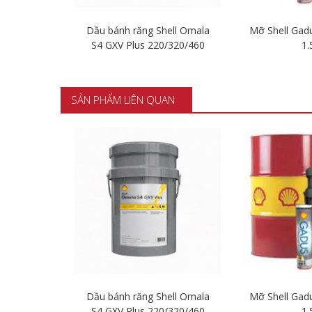
ltex Rando
Dầu bánh răng Shell Omala
Mỡ Shell Gad
6
S4 GXV Plus 220/320/460
1.
t
Chi tiết
Chi t
SẢN PHẨM LIÊN QUAN
ltex Rando
Dầu bánh răng Shell Omala
Mỡ Shell Gad
6
S4 GXV Plus 220/320/460
1.