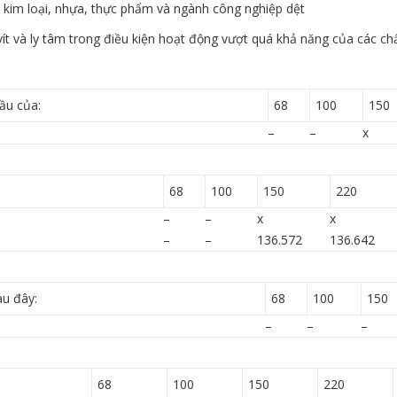
 kim loại, nhựa, thực phẩm và ngành công nghiệp dệt
vít và ly tâm trong điều kiện hoạt động vượt quá khả năng của các ch
ầu của:
68
100
150
–
–
x
68
100
150
220
–
–
x
x
–
–
136.572
136.642
au đây:
68
100
150
–
–
–
68
100
150
220