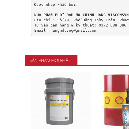
Được nhập khẩu bởi:
NHÀ PHẦN PHỐI DẦU MỠ CHÍNH HÃNG VIACONSVN
Địa chỉ : Số 79, Phố Đặng Thùy Trâm, Phườ
Tư vấn bán hàng & kỹ thuật: 0372 688 886 
Email: hungnd.veg@gmail.com
SẢN PHẨM MỚI NHẤT