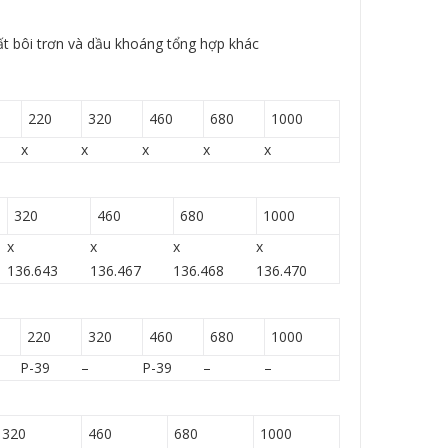
ất bôi trơn và dầu khoáng tổng hợp khác
220
320
460
680
1000
x
x
x
x
x
320
460
680
1000
x
x
x
x
136.643
136.467
136.468
136.470
220
320
460
680
1000
P-39
–
P-39
–
–
320
460
680
1000