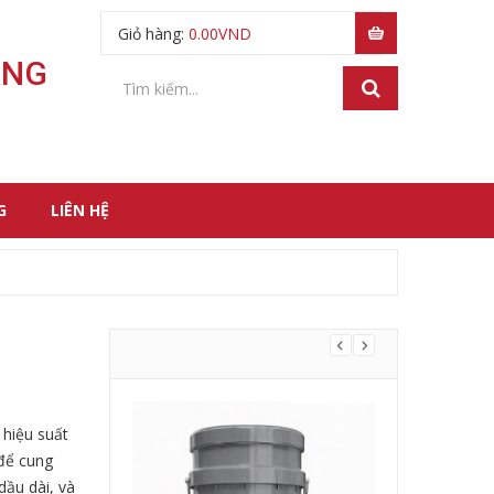
Giỏ hàng:
0.00
VND
ÃNG
G
LIÊN HỆ
 hiệu suất
 để cung
 dầu dài, và