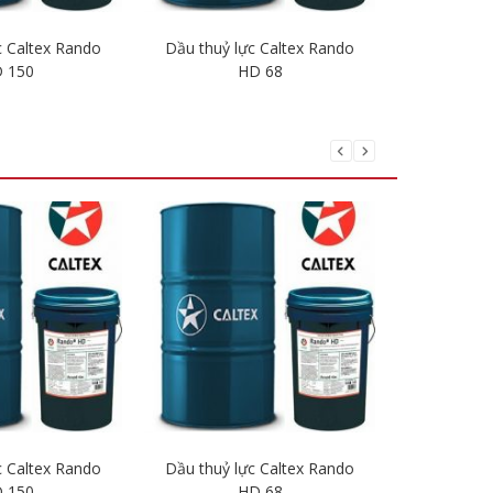
c Caltex Rando
Dầu thuỷ lực Caltex Rando
Dầu thuỷ 
 150
HD 68
i tiết
Chi tiết
c Caltex Rando
Dầu thuỷ lực Caltex Rando
Dầu thuỷ 
 150
HD 68