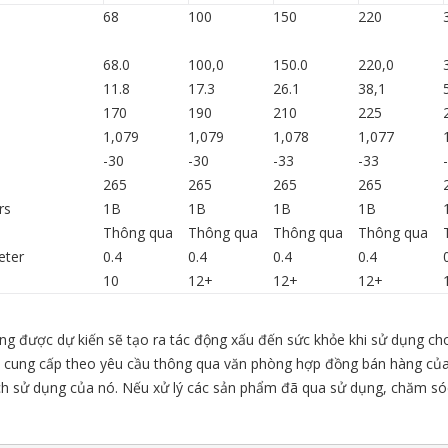
68
100
150
220
68.0
100,0
150.0
220,0
11.8
17.3
26.1
38,1
170
190
210
225
1,079
1,079
1,078
1,077
-30
-30
-33
-33
265
265
265
265
rs
1B
1B
1B
1B
Thông qua
Thông qua
Thông qua
Thông qua
eter
0.4
0.4
0.4
0.4
10
12+
12+
12+
g được dự kiến sẽ tạo ra tác động xấu đến sức khỏe khi sử dụng cho
 cung cấp theo yêu cầu thông qua văn phòng hợp đồng bán hàng của
h sử dụng của nó. Nếu xử lý các sản phẩm đã qua sử dụng, chăm só