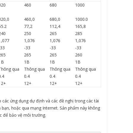
320
460
680
1000
320,0
460,0
680,0
1000.0
55.2
77,2
112,4
165,8
240
250
265
285
1,077
1,076
1,076
1,076
-33
-33
-33
-33
265
265
265
260
1B
1B
1B
1B
Thông qua
Thông qua
Thông qua
Thông qua
0.4
0.4
0.4
0.4
12+
12+
12+
12+
 các ứng dụng dự định và các đề nghị trong các tài
 bạn, hoặc qua mạng Internet. Sản phẩm này không
c để bảo vệ môi trường.