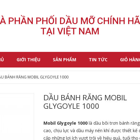
À PHẦN PHỐI DẦU MỠ CHÍNH H
TẠI VIỆT NAM
HỦ
GIỚI THIỆU
SẢN PHẨM
TIN TỨC
GIỎ HÀN
ẦU BÁNH RĂNG MOBIL GLYGOYLE 1000
DẦU BÁNH RĂNG MOBIL
GLYGOYLE 1000
Mobil Glygoyle 1000
là dầu bôi trơn bánh răng
cao, chịu lực và dầu máy nén khí được thiết kế
cấp những lợi ích vượt trội về hiệu quả, tuổi thọ