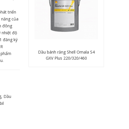
hát triển
ả năng của
ểm đông
 nhiệt độ
H1 đăng ký
FR
 Shell Omala S4
Mỡ Shell Gadus S3 U460A 1.5
Dầu thuỷ lực
c phẩm
220/320/460
u.
 tiết
Chi tiết
C
g
,
Dầu
il