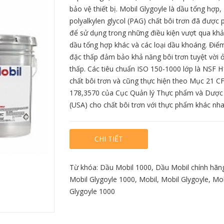
bảo vệ thiết bị. Mobil Glygoyle là dầu tổng hợp,
polyalkylen glycol (PAG) chất bôi trơn đã được p
để sử dụng trong những điều kiện vượt qua kh
dầu tổng hợp khác và các loại dầu khoáng. Đi
đặc thấp đảm bảo khả năng bôi trơn tuyệt vời ở
thấp. Các tiêu chuẩn ISO 150-1000 lớp là NSF 
chất bôi trơn và cũng thực hiện theo Mục 21 C
bil Nuto H100
Dầu thủy lực Mobil Nuto H68
Dầu bánh răng
178,3570 của Cục Quản lý Thực phẩm và Dượ
GXV Plus 
(USA) cho chất bôi trơn với thực phẩm khác nha
ết
Chi tiết
Chi
CHI TIẾT
Từ khóa:
Dầu Mobil 1000
,
Dầu Mobil chính hãn
Mobil Glygoyle 1000
,
Mobil
,
Mobil Glygoyle
,
Mob
Glygoyle 1000