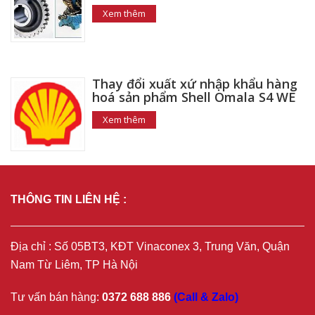
Xem thêm
Thay đổi xuất xứ nhập khẩu hàng
hoá sản phẩm Shell Omala S4 WE
Xem thêm
THÔNG TIN LIÊN HỆ :
Địa chỉ : Số 05BT3, KĐT Vinaconex 3, Trung Văn, Quận
Nam Từ Liêm, TP Hà Nội
Tư vấn bán hàng:
0372 688 886
(Call & Zalo)