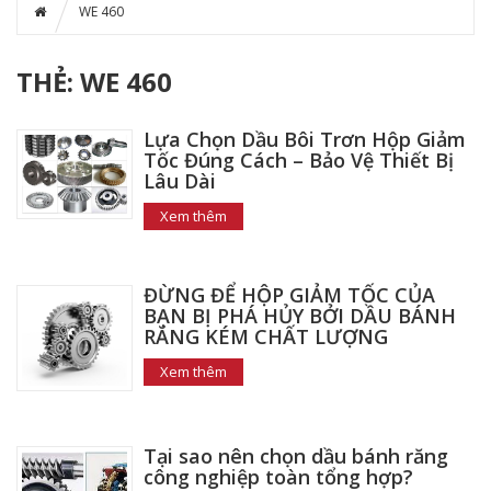
WE 460
THẺ: WE 460
Lựa Chọn Dầu Bôi Trơn Hộp Giảm
Tốc Đúng Cách – Bảo Vệ Thiết Bị
Lâu Dài
Xem thêm
ĐỪNG ĐỂ HỘP GIẢM TỐC CỦA
BẠN BỊ PHÁ HỦY BỞI DẦU BÁNH
RĂNG KÉM CHẤT LƯỢNG
Xem thêm
Tại sao nên chọn dầu bánh răng
công nghiệp toàn tổng hợp?