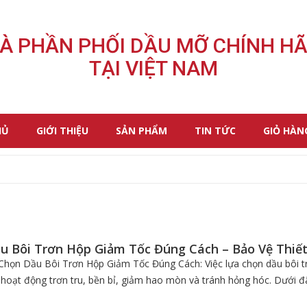
À PHẦN PHỐI DẦU MỠ CHÍNH H
TẠI VIỆT NAM
HỦ
GIỚI THIỆU
SẢN PHẨM
TIN TỨC
GIỎ HÀN
u Bôi Trơn Hộp Giảm Tốc Đúng Cách – Bảo Vệ Thiết
ọn Dầu Bôi Trơn Hộp Giảm Tốc Đúng Cách: Việc lựa chọn dầu bôi tr
 hoạt động trơn tru, bền bỉ, giảm hao mòn và tránh hỏng hóc. Dưới đây