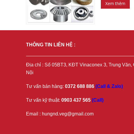
Xem thêm
THÔNG TIN LIÊN HỆ :
Địa chỉ : Số 05BT3, KĐT Vinaconex 3, Trung Văn
Nội
Tư vấn bán hàng:
0372 688 886
(Call & Zalo)
Tư vấn kỹ thuật:
0903 437 565
(Call)
Email : hungnd.veg@gmail.com