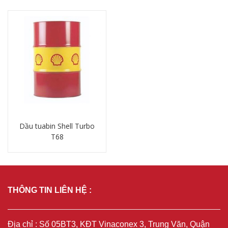
Dầu tuabin Shell Turbo
T68
Chi tiết
THÔNG TIN LIÊN HỆ :
Địa chỉ : Số 05BT3, KĐT Vinaconex 3, Trung Văn, Quận