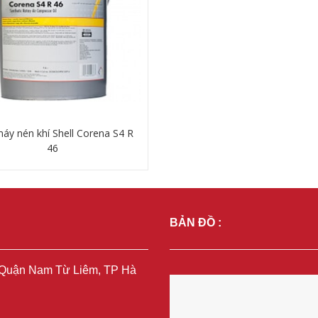
áy nén khí Shell Corena S4 R
46
Chi tiết
BẢN ĐỒ :
, Quận Nam Từ Liêm, TP Hà