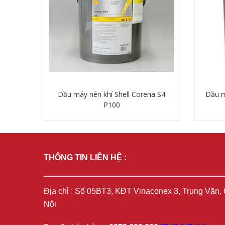
Dầu máy nén khí Shell Corena S4
Dầu m
P100
Chi tiết
THÔNG TIN LIÊN HỆ :
Địa chỉ : Số 05BT3, KĐT Vinaconex 3, Trung Văn
Nội