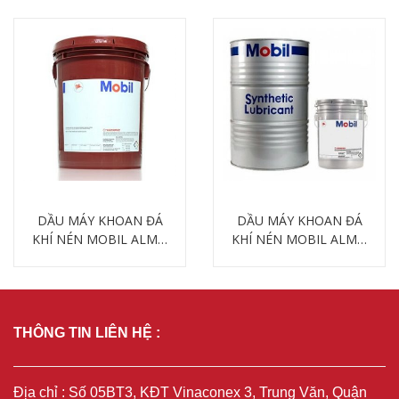
DẦU MÁY KHOAN ĐÁ
DẦU MÁY KHOAN ĐÁ
KHÍ NÉN MOBIL ALMO
KHÍ NÉN MOBIL ALMO
530
532
Chi tiết
Chi tiết
THÔNG TIN LIÊN HỆ :
Địa chỉ : Số 05BT3, KĐT Vinaconex 3, Trung Văn, Quận