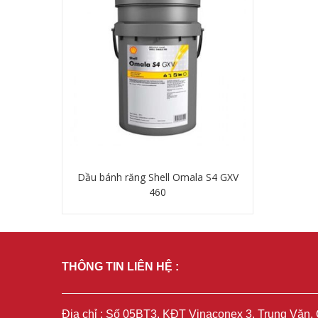
Dầu bánh răng Shell Omala S4 GXV
460
Chi tiết
THÔNG TIN LIÊN HỆ :
Địa chỉ : Số 05BT3, KĐT Vinaconex 3, Trung Văn