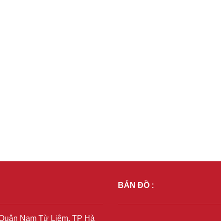
BẢN ĐỒ :
, Quận Nam Từ Liêm, TP Hà