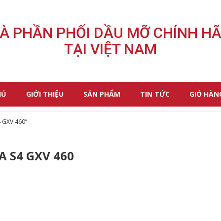
À PHẦN PHỐI DẦU MỠ CHÍNH H
TẠI VIỆT NAM
HỦ
GIỚI THIỆU
SẢN PHẨM
TIN TỨC
GIỎ HÀN
4 GXV 460”
 S4 GXV 460