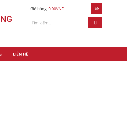
Giỏ hàng:
0.00
VND
ÃNG
G
LIÊN HỆ