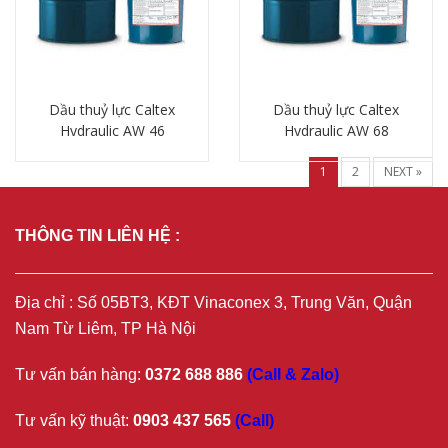
Dầu thuỷ lực Caltex
Dầu thuỷ lực Caltex
Hydraulic AW 46
Hydraulic AW 68
Chi tiết
Chi tiết
1
2
NEXT »
THÔNG TIN LIÊN HỆ :
Địa chỉ : Số 05BT3, KĐT Vinaconex 3, Trung Văn, Quận
Nam Từ Liêm, TP Hà Nội
Tư vấn bán hàng:
0372 688 886
(Call & Zalo)
Tư vấn kỹ thuật:
0903 437 565
(Call)