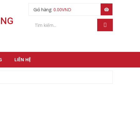
Giỏ hàng:
0.00
VND
ÃNG
G
LIÊN HỆ