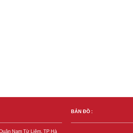
BẢN ĐỒ :
, Quận Nam Từ Liêm, TP Hà