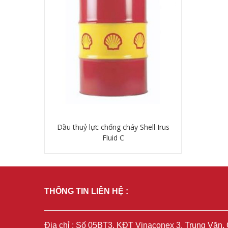
Dầu thuỷ lực chống cháy Shell Irus
Fluid C
Chi tiết
THÔNG TIN LIÊN HỆ :
Địa chỉ : Số 05BT3, KĐT Vinaconex 3, Trung Văn