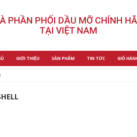
À PHẦN PHỐI DẦU MỠ CHÍNH H
TẠI VIỆT NAM
HỦ
GIỚI THIỆU
SẢN PHẨM
TIN TỨC
GIỎ HÀN
l
SHELL